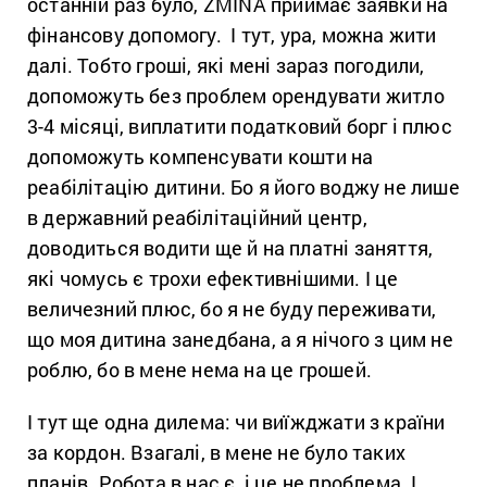
останній раз було, ZMINA приймає заявки на
фінансову допомогу. І тут, ура, можна жити
далі. Тобто гроші, які мені зараз погодили,
допоможуть без проблем орендувати житло
3-4 місяці, виплатити податковий борг і плюс
допоможуть компенсувати кошти на
реабілітацію дитини. Бо я його воджу не лише
в державний реабілітаційний центр,
доводиться водити ще й на платні заняття,
які чомусь є трохи ефективнішими. І це
величезний плюс, бо я не буду переживати,
що моя дитина занедбана, а я нічого з цим не
роблю, бо в мене нема на це грошей.
І тут ще одна дилема: чи виїжджати з країни
за кордон. Взагалі, в мене не було таких
планів. Робота в нас є, і це не проблема. І