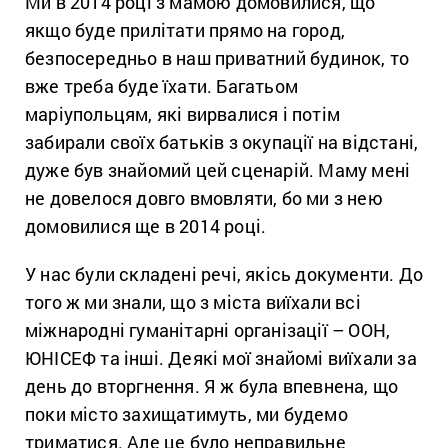
Ми в 2014 році з мамою домовилися, що
якщо буде прилітати прямо на город,
безпосередньо в наш приватний будинок, то
вже треба буде їхати. Багатьом
маріупольцям, які вирвалися і потім
забирали своїх батьків з окупації на відстані,
дуже був знайомий цей сценарій. Маму мені
не довелося довго вмовляти, бо ми з нею
домовилися ще в 2014 році.
У нас були складені речі, якісь документи. До
того ж ми знали, що з міста виїхали всі
міжнародні гуманітарні організації – ООН,
ЮНІСЕФ та інші. Деякі мої знайомі виїхали за
день до вторгнення. Я ж була впевнена, що
поки місто захищатимуть, ми будемо
триматися. Але це було неправильне