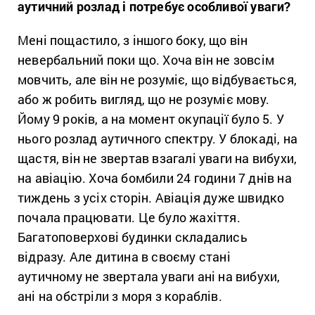
аутичний розлад і потребує особливої уваги?
Мені пощастило, з іншого боку, що він
невербальний поки що. Хоча він не зовсім
мовчить, але він не розуміє, що відбувається,
або ж робить вигляд, що не розуміє мову.
Йому 9 років, а на момент окупації було 5. У
нього розлад аутичного спектру. У блокаді, на
щастя, він не звертав взагалі уваги на вибухи,
на авіацію. Хоча бомбили 24 години 7 днів на
тиждень з усіх сторін. Авіація дуже швидко
почала працювати. Це було жахіття.
Багатоповерхові будинки складались
відразу. Але дитина в своєму стані
аутичному не звертала уваги ані на вибухи,
ані на обстріли з моря з кораблів.