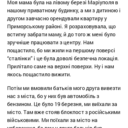
Моя мама була на лівому березі Маріуполя в
нашому приватному будинку, а ми з дитиною і
другом завчасно орендували квартиру у
Приморському районі. Я розраховувала, що
встигну забрати маму, й до того ж мені було
зручніше працювати з центру. Нам
пощастило, бо ми жили на першому поверсі
“сталінки” і це була доволі безпечна локація.
Прилітало саме на верхні поверхи. Ну і нам
якось пощастило вижити.
Потім ми вмовили батьків мого друга вивезти
нас з міста, бо у них був автомобіль з
бензином. Це було 19 березня, ми виїхали за
місто. Там вже стояв блокпост з російськими
військовими. Ми поїхали за місто на
узбережжя, бо там у друга батьків був