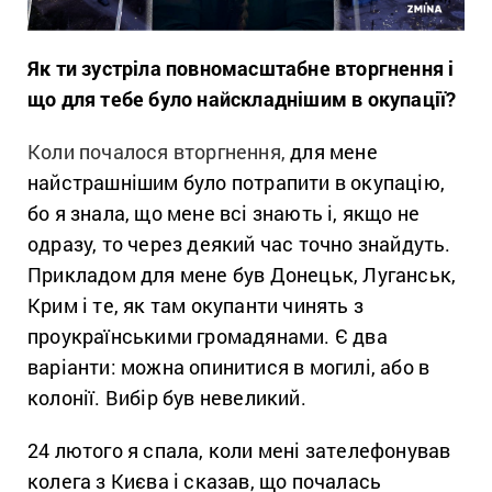
Як ти зустріла повномасштабне вторгнення і
що для тебе було найскладнішим в окупації?
Коли почалося вторгнення,
для мене
найстрашнішим було потрапити в окупацію,
бо я знала, що мене всі знають і, якщо не
одразу, то через деякий час точно знайдуть.
Прикладом для мене був Донецьк, Луганськ,
Крим і те, як там окупанти чинять з
проукраїнськими громадянами. Є два
варіанти: можна опинитися в могилі, або в
колонії. Вибір був невеликий.
24 лютого я спала, коли мені зателефонував
колега з Києва і сказав, що почалась