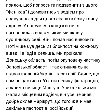
поклон, щоб попросити подзвонити з цього
“Фенікса” і домовитись з водієм про
евакуацію, а для цього сказати йому точну
адресу. У підсумку в кінці квітня я
поговорила з водієм, який мешкав у
сусідньому селі. Він і почав нас вивозити.
Потім ще був десь 21 блокпост на кожному
виїзді і в’їзді в селища. Ми проїхали
Донецьку область, потім окуповану частину
Запорізької області і так опинились на
підконтрольній Україні території. Єдине, що
нам пощастило об’їхати велику фільтрацію,
зокрема селище Мангуш. Але оскільки ми
їхали з місцевим водієм, він усе це знав і
добре склав маршрут. До того ж він мав
декілька паспортів: російський,