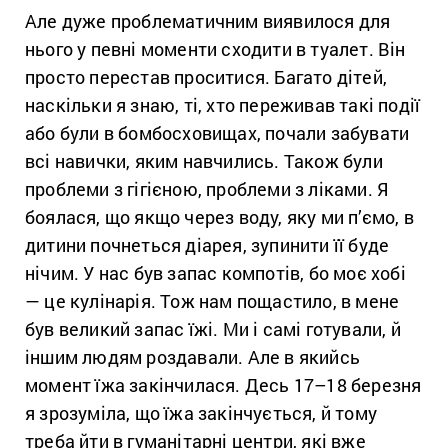
Але дуже проблематичним виявилося для
нього у певні моменти сходити в туалет. Він
просто перестав проситися. Багато дітей,
наскільки я знаю, ті, хто переживав такі події
або були в бомбосховищах, почали забувати
всі навички, яким навчились. Також були
проблеми з гігієною, проблеми з ліками. Я
боялася, що якщо через воду, яку ми п’ємо, в
дитини почнеться діарея, зупинити її буде
нічим. У нас був запас компотів, бо моє хобі
— це кулінарія. Тож нам пощастило, в мене
був великий запас їжі. Ми і самі готували, й
іншим людям роздавали. Але в якийсь
момент їжа закінчилася. Десь 17–18 березня
я зрозуміла, що їжа закінчується, й тому
треба йти в гуманітарні центри, які вже