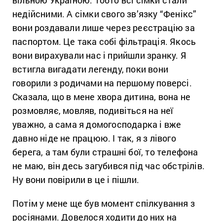
недійсними. А сімки свого зв’язку “Фенікс”
вони роздавали лише через реєстрацію за
паспортом. Це така собі фільтрація. Якось
вони вирахували нас і прийшли зранку. Я
встигла вигадати легенду, поки вони
говорили з родичами на першому поверсі.
Сказала, що в мене хвора дитина, вона не
розмовляє, мовляв, подивіться на неї
уважно, а сама я домогосподарка і вже
давно ніде не працюю. І так, я з лівого
берега, а там були страшні бої, то телефона
не маю, він десь загубився під час обстрілів.
Ну вони повірили в це і пішли.
Потім у мене ще був момент спілкування з
росіянами. Довелося ходити до них на